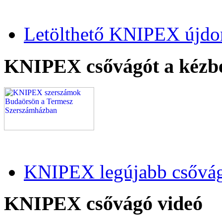
Letölthető KNIPEX újdo
KNIPEX csővágót a kézb
KNIPEX legújabb csővág
KNIPEX csővágó videó