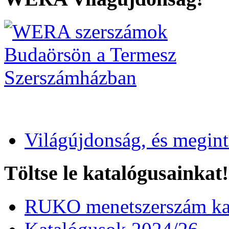
Világújdonság, és megin
Töltse le katalógusainkat!
RUKO menetszerszám kat