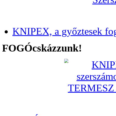
KNIPEX, a győztesek fo
FOGÓcskázzunk!