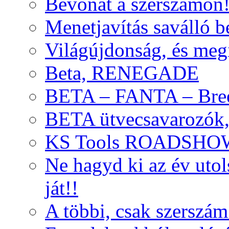
Bevonat a szerszámon
Menetjavítás saválló be
Világújdonság, és meg
Beta, RENEGADE
BETA – FANTA – Bre
BETA ütvecsavarozók, 
KS Tools ROADSHO
Ne hagyd ki az év uto
ját!!
A többi, csak szerszám