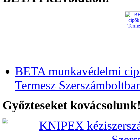
BETA munkavédelmi cipő
Termesz Szerszámboltba
Győzteseket kovácsolunk