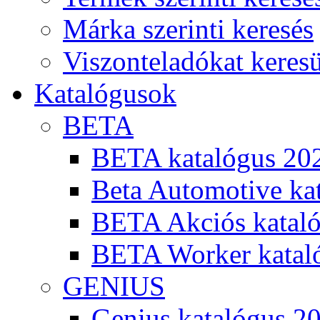
Márka szerinti keresés
Viszonteladókat keres
Katalógusok
BETA
BETA katalógus 20
Beta Automotive ka
BETA Akciós kataló
BETA Worker katal
GENIUS
Genius katalógus 2