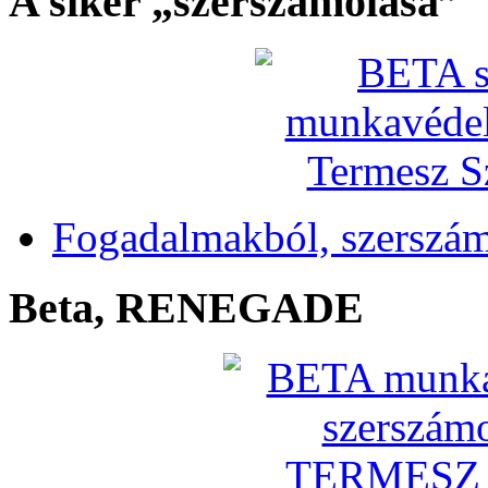
A siker „szerszámolása”
Fogadalmakból, szerszá
Beta, RENEGADE