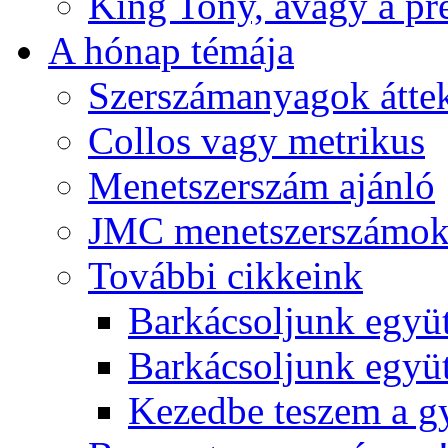
King Tony, avagy a pre
A hónap témája
Szerszámanyagok áttek
Collos vagy metrikus
Menetszerszám ajánló
JMC menetszerszámo
További cikkeink
Barkácsoljunk együt
Barkácsoljunk együtt
Kezedbe teszem a 