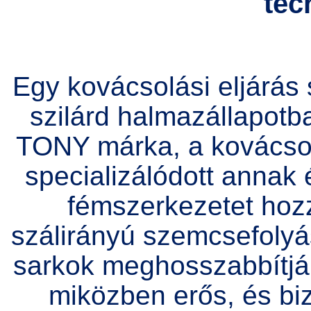
tec
Egy kovácsolási eljárá
szilárd halmazállapotba
TONY márka, a kovácsolá
specializálódott annak
fémszerkezetet hoz
szálirányú szemcsefolyás
sarkok meghosszabbítják
miközben erős, és bi