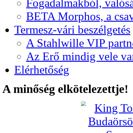
Fogadalmakból, valós
BETA Morphos, a csav
Termesz-vári beszélgetés
A Stahlwille VIP partn
Az Erő mindig vele va
Elérhetőség
A minőség elkötelezettje!