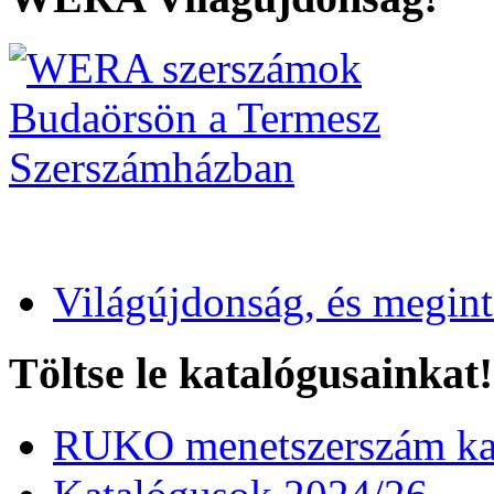
Világújdonság, és megin
Töltse le katalógusainkat!
RUKO menetszerszám kat