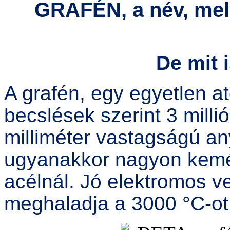
GRAFÉN, a név, mel
De mit i
A grafén, egy egyetlen a
becslések szerint 3 milli
milliméter vastagságú an
ugyanakkor nagyon kemén
acélnál. Jó elektromos v
meghaladja a 3000 °C-ot