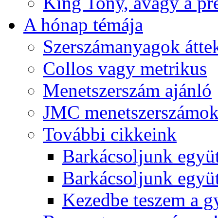
King Tony, avagy a pre
A hónap témája
Szerszámanyagok áttek
Collos vagy metrikus
Menetszerszám ajánló
JMC menetszerszámo
További cikkeink
Barkácsoljunk együt
Barkácsoljunk együtt
Kezedbe teszem a 