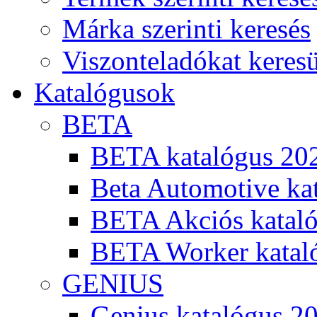
Márka szerinti keresés
Viszonteladókat keres
Katalógusok
BETA
BETA katalógus 20
Beta Automotive ka
BETA Akciós kataló
BETA Worker katal
GENIUS
Genius katalógus 2