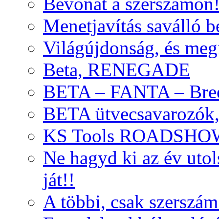
Bevonat a szerszámon
Menetjavítás saválló be
Világújdonság, és meg
Beta, RENEGADE
BETA – FANTA – Bre
BETA ütvecsavarozók, 
KS Tools ROADSHO
Ne hagyd ki az év uto
ját!!
A többi, csak szerszám