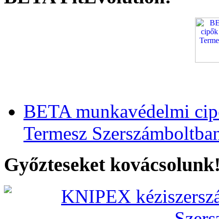
BETA munkavédelmi cipő
Termesz Szerszámboltba
Győzteseket kovácsolunk