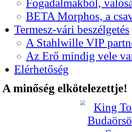
Fogadalmakból, valós
BETA Morphos, a csav
Termesz-vári beszélgetés
A Stahlwille VIP partn
Az Erő mindig vele va
Elérhetőség
A minőség elkötelezettje!