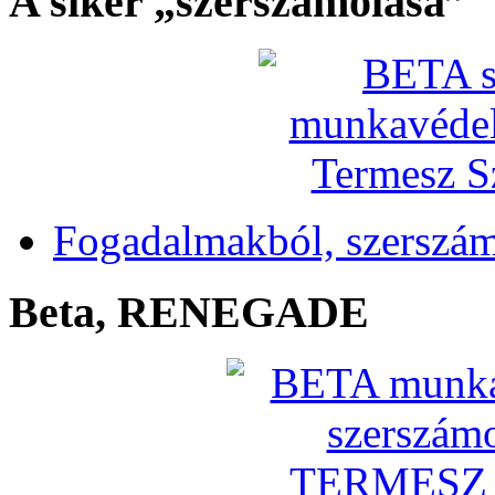
A siker „szerszámolása”
Fogadalmakból, szerszá
Beta, RENEGADE