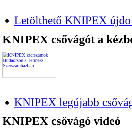
Letölthető KNIPEX újdo
KNIPEX csővágót a kézb
KNIPEX legújabb csővág
KNIPEX csővágó videó