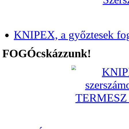
KNIPEX, a győztesek fo
FOGÓcskázzunk!