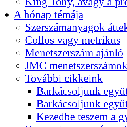
King Tony, avagy a pre
A hónap témája
Szerszámanyagok áttek
Collos vagy metrikus
Menetszerszám ajánló
JMC menetszerszámo
További cikkeink
Barkácsoljunk együt
Barkácsoljunk együtt
Kezedbe teszem a 