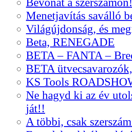
Bevonat a szerszámon
Menetjavítás saválló be
Világújdonság, és meg
Beta, RENEGADE
BETA – FANTA – Bre
BETA ütvecsavarozók, 
KS Tools ROADSHO
Ne hagyd ki az év uto
ját!!
A többi, csak szerszám