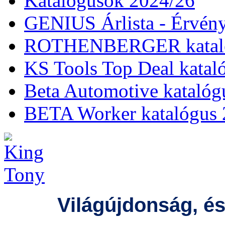
Katalógusok 2024/26
GENIUS Árlista - Érvény
ROTHENBERGER kataló
KS Tools Top Deal katal
Beta Automotive katalóg
BETA Worker katalógus 
Világújdonság, é