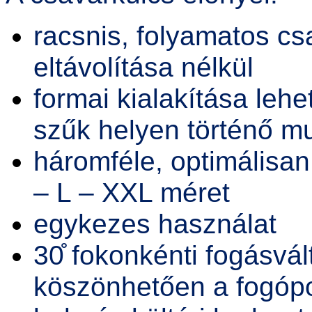
racsnis, folyamatos c
eltávolítása nélkül
formai kialakítása lehe
szűk helyen történő 
háromféle, optimálisan
– L – XXL méret
egykezes használat
30̊ fokonkénti fogásvál
köszönhetően a fogópo