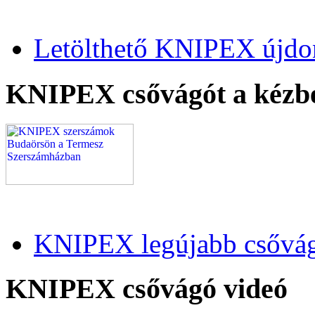
Letölthető KNIPEX újdo
KNIPEX csővágót a kézb
KNIPEX legújabb csővág
KNIPEX csővágó videó