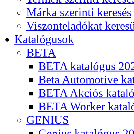
Márka szerinti keresés
Viszonteladókat keres
Katalógusok
BETA
BETA katalógus 20
Beta Automotive ka
BETA Akciós kataló
BETA Worker katal
GENIUS
Genius katalógus 2