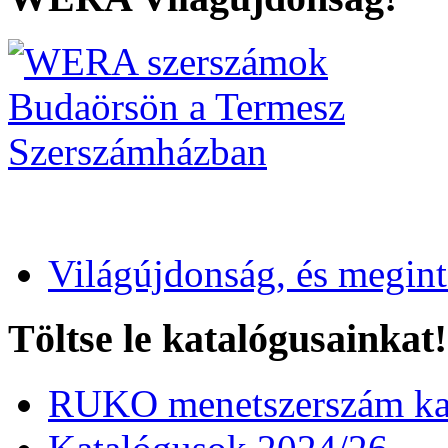
Világújdonság, és megin
Töltse le katalógusainkat!
RUKO menetszerszám kat