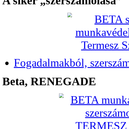
A siker „szerszámolása”
Fogadalmakból, szerszá
Beta, RENEGADE