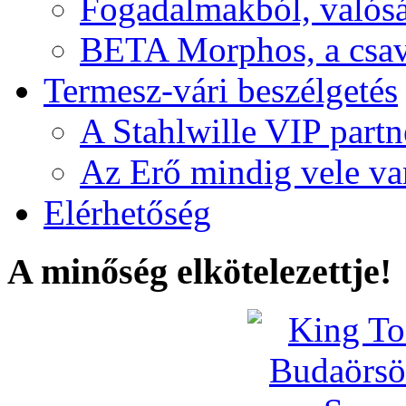
Fogadalmakból, valós
BETA Morphos, a csav
Termesz-vári beszélgetés
A Stahlwille VIP partn
Az Erő mindig vele va
Elérhetőség
A minőség elkötelezettje!