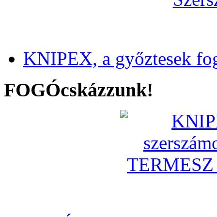
KNIPEX, a győztesek fo
FOGÓcskázzunk!