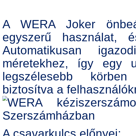
A WERA Joker önbeáll
egyszerű használat, 
Automatikusan igazod
méretekhez, így egy un
legszélesebb körben 
biztosítva a felhasználók
A csavarkulcs előnyei: