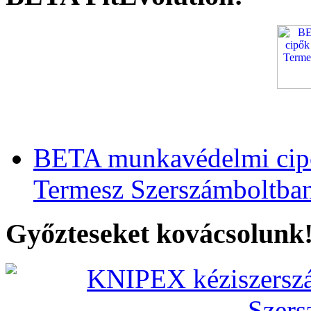
BETA munkavédelmi cipő
Termesz Szerszámboltba
Győzteseket kovácsolunk