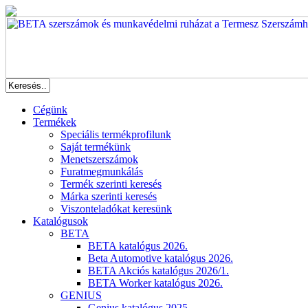
Cégünk
Termékek
Speciális termékprofilunk
Saját termékünk
Menetszerszámok
Furatmegmunkálás
Termék szerinti keresés
Márka szerinti keresés
Viszonteladókat keresünk
Katalógusok
BETA
BETA katalógus 2026.
Beta Automotive katalógus 2026.
BETA Akciós katalógus 2026/1.
BETA Worker katalógus 2026.
GENIUS
Genius katalógus 2025