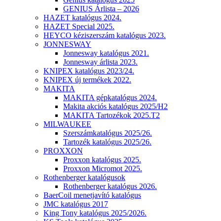
GENIUS Árlista – 2026
HAZET katalógus 2024.
HAZET Special 2025.
HEYCO kéziszerszám katalógus 2023.
JONNESWAY
Jonnesway katalógus 2021.
Jonnesway árlista 2023.
KNIPEX katalógus 2023/24.
KNIPEX új termékek 2022.
MAKITA
MAKITA gépkatalógus 2024.
Makita akciós katalógus 2025/H2
MAKITA Tartozékok 2025.T2
MILWAUKEE
Szerszámkatalógus 2025/26.
Tartozék katalógus 2025/26.
PROXXON
Proxxon katalógus 2025.
Proxxon Micromot 2025.
Rothenberger katalógusok
Rothenberger katalógus 2026.
BaerCoil menetjavító katalógus
JMC katalógus 2017
King Tony katalógus 2025/2026.