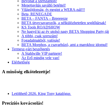
Bevonat a szerszámon!
Menetjavítás saválló betéttel!
Világújdonság, és megint a WERA-nál!!!
Beta, RENEGADE
BETA – FANTA – Breeeeeze
BETA ütvecsavarozók, a nélkülözhetetlen segítőtársak!
KS Tools ROADSHOW
Ne hagyd ki az év utolsó nagy BETA Shopping Party-ját
A többi, csak szerszám!
Fogadalmakból, valóság!
BETA Morphos, a csavarhúzó, ami a marokhoz idomul!
Termesz-vári beszélgetés
A Stahlwille VIP partnere!
Az Erő mindig vele van!
Elérhetőség
A minőség elkötelezettje!
Letölthető 2026. King Tony katalógus
Precíziós kovácsolás!