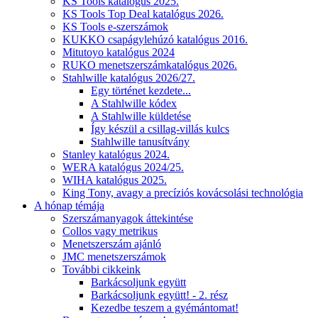
KS Tools katalógus 2025.
KS Tools Top Deal katalógus 2026.
KS Tools e-szerszámok
KUKKO csapágylehúzó katalógus 2016.
Mitutoyo katalógus 2024
RUKO menetszerszámkatalógus 2026.
Stahlwille katalógus 2026/27.
Egy történet kezdete...
A Stahlwille kódex
A Stahlwille küldetése
Így készül a csillag-villás kulcs
Stahlwille tanusítvány
Stanley katalógus 2024.
WERA katalógus 2024/25.
WIHA katalógus 2025.
King Tony, avagy a precíziós kovácsolási technológia
A hónap témája
Szerszámanyagok áttekintése
Collos vagy metrikus
Menetszerszám ajánló
JMC menetszerszámok
További cikkeink
Barkácsoljunk együtt
Barkácsoljunk együtt! - 2. rész
Kezedbe teszem a gyémántomat!