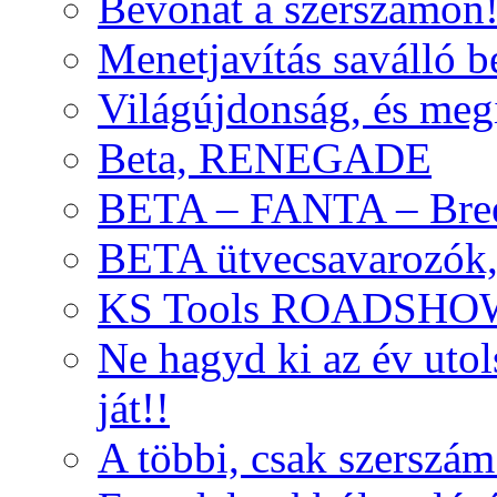
Bevonat a szerszámon
Menetjavítás saválló be
Világújdonság, és meg
Beta, RENEGADE
BETA – FANTA – Bre
BETA ütvecsavarozók, 
KS Tools ROADSHO
Ne hagyd ki az év uto
ját!!
A többi, csak szerszám