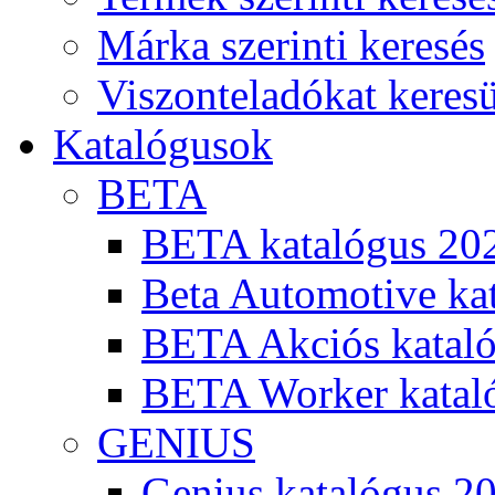
Márka szerinti keresés
Viszonteladókat keres
Katalógusok
BETA
BETA katalógus 20
Beta Automotive ka
BETA Akciós kataló
BETA Worker katal
GENIUS
Genius katalógus 2