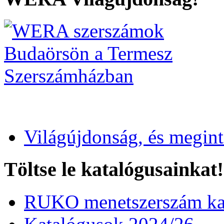
Világújdonság, és megin
Töltse le katalógusainkat!
RUKO menetszerszám kat