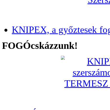
KNIPEX, a győztesek fo
FOGÓcskázzunk!