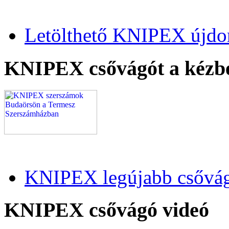
Letölthető KNIPEX újdo
KNIPEX csővágót a kézb
KNIPEX legújabb csővág
KNIPEX csővágó videó