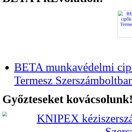
BETA munkavédelmi cipő
Termesz Szerszámboltba
Győzteseket kovácsolunk