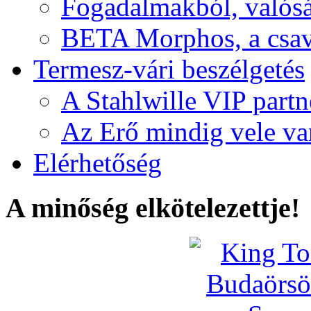
Fogadalmakból, valós
BETA Morphos, a csav
Termesz-vári beszélgetés
A Stahlwille VIP partn
Az Erő mindig vele va
Elérhetőség
A minőség elkötelezettje!