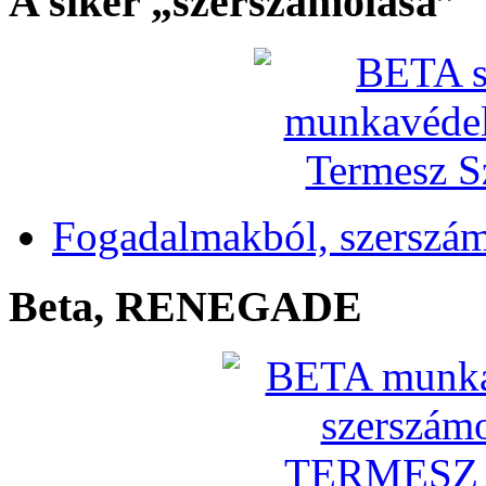
A siker „szerszámolása”
Fogadalmakból, szerszá
Beta, RENEGADE