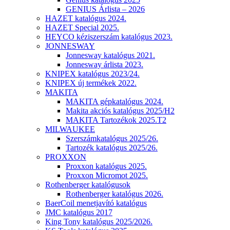
GENIUS Árlista – 2026
HAZET katalógus 2024.
HAZET Special 2025.
HEYCO kéziszerszám katalógus 2023.
JONNESWAY
Jonnesway katalógus 2021.
Jonnesway árlista 2023.
KNIPEX katalógus 2023/24.
KNIPEX új termékek 2022.
MAKITA
MAKITA gépkatalógus 2024.
Makita akciós katalógus 2025/H2
MAKITA Tartozékok 2025.T2
MILWAUKEE
Szerszámkatalógus 2025/26.
Tartozék katalógus 2025/26.
PROXXON
Proxxon katalógus 2025.
Proxxon Micromot 2025.
Rothenberger katalógusok
Rothenberger katalógus 2026.
BaerCoil menetjavító katalógus
JMC katalógus 2017
King Tony katalógus 2025/2026.