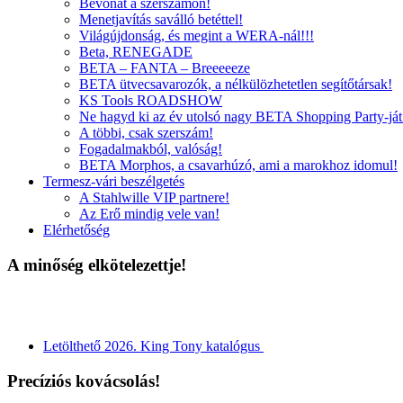
Bevonat a szerszámon!
Menetjavítás saválló betéttel!
Világújdonság, és megint a WERA-nál!!!
Beta, RENEGADE
BETA – FANTA – Breeeeeze
BETA ütvecsavarozók, a nélkülözhetetlen segítőtársak!
KS Tools ROADSHOW
Ne hagyd ki az év utolsó nagy BETA Shopping Party-ját
A többi, csak szerszám!
Fogadalmakból, valóság!
BETA Morphos, a csavarhúzó, ami a marokhoz idomul!
Termesz-vári beszélgetés
A Stahlwille VIP partnere!
Az Erő mindig vele van!
Elérhetőség
A minőség elkötelezettje!
Letölthető 2026. King Tony katalógus
Precíziós kovácsolás!