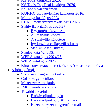
KS Tools katalógus 2025.
KS Tools Top Deal katalógus 2026.
KS Tools e-szerszámok
KUKKO csapágylehúzó katalógus 2016.
Mitutoyo katalógus 2024
RUKO menetszerszámkatalógus 2026.
Stahlwille katalógus 2026/27.
Egy történet kezdete...
A Stahlwille kódex
A Stahlwille küldetése
Így készül a csillag-villás kulcs
Stahlwille tanusítvány
Stanley katalógus 2024.
WERA katalógus 2024/25.
WIHA katalógus 2025.
King Tony, avagy a precíziós kovácsolási technológia
A hónap témája
Szerszámanyagok áttekintése
Collos vagy metrikus
Menetszerszám ajánló
JMC menetszerszámok
További cikkeink
Barkácsoljunk együtt
Barkácsoljunk együtt! - 2. rész
Kezedbe teszem a gyémántomat!