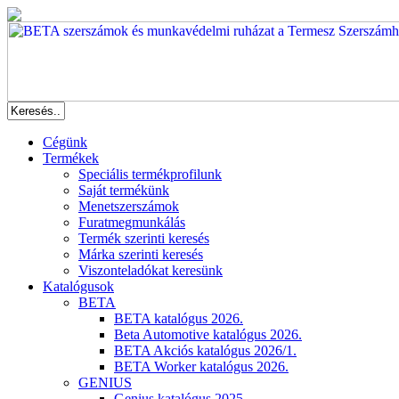
Cégünk
Termékek
Speciális termékprofilunk
Saját termékünk
Menetszerszámok
Furatmegmunkálás
Termék szerinti keresés
Márka szerinti keresés
Viszonteladókat keresünk
Katalógusok
BETA
BETA katalógus 2026.
Beta Automotive katalógus 2026.
BETA Akciós katalógus 2026/1.
BETA Worker katalógus 2026.
GENIUS
Genius katalógus 2025