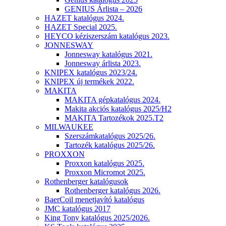
GENIUS Árlista – 2026
HAZET katalógus 2024.
HAZET Special 2025.
HEYCO kéziszerszám katalógus 2023.
JONNESWAY
Jonnesway katalógus 2021.
Jonnesway árlista 2023.
KNIPEX katalógus 2023/24.
KNIPEX új termékek 2022.
MAKITA
MAKITA gépkatalógus 2024.
Makita akciós katalógus 2025/H2
MAKITA Tartozékok 2025.T2
MILWAUKEE
Szerszámkatalógus 2025/26.
Tartozék katalógus 2025/26.
PROXXON
Proxxon katalógus 2025.
Proxxon Micromot 2025.
Rothenberger katalógusok
Rothenberger katalógus 2026.
BaerCoil menetjavító katalógus
JMC katalógus 2017
King Tony katalógus 2025/2026.