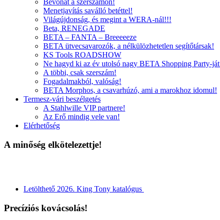
Bevonat a szerszámon!
Menetjavítás saválló betéttel!
Világújdonság, és megint a WERA-nál!!!
Beta, RENEGADE
BETA – FANTA – Breeeeeze
BETA ütvecsavarozók, a nélkülözhetetlen segítőtársak!
KS Tools ROADSHOW
Ne hagyd ki az év utolsó nagy BETA Shopping Party-ját
A többi, csak szerszám!
Fogadalmakból, valóság!
BETA Morphos, a csavarhúzó, ami a marokhoz idomul!
Termesz-vári beszélgetés
A Stahlwille VIP partnere!
Az Erő mindig vele van!
Elérhetőség
A minőség elkötelezettje!
Letölthető 2026. King Tony katalógus
Precíziós kovácsolás!