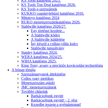
KS Tools katalógus 2025.
KS Tools Top Deal katalógus 2026.
KS Tools e-szerszámok
KUKKO csapágylehúzó katalógus 2016.
Mitutoyo katalógus 2024
RUKO menetszerszámkatalógus 2026.
Stahlwille katalógus 2026/27.
Egy történet kezdete...
A Stahlwille kódex
A Stahlwille küldetése
Így készül a csillag-villás kulcs
Stahlwille tanusítvány
Stanley katalógus 2024.
WERA katalógus 2024/25.
WIHA katalógus 2025.
King Tony, avagy a precíziós kovácsolási technológia
A hónap témája
Szerszámanyagok áttekintése
Collos vagy metrikus
Menetszerszám ajánló
JMC menetszerszámok
További cikkeink
Barkácsoljunk együtt
Barkácsoljunk együtt! - 2. rész
Kezedbe teszem a gyémántomat!