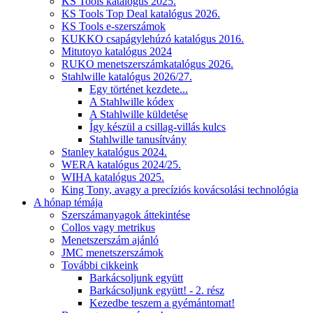
KS Tools katalógus 2025.
KS Tools Top Deal katalógus 2026.
KS Tools e-szerszámok
KUKKO csapágylehúzó katalógus 2016.
Mitutoyo katalógus 2024
RUKO menetszerszámkatalógus 2026.
Stahlwille katalógus 2026/27.
Egy történet kezdete...
A Stahlwille kódex
A Stahlwille küldetése
Így készül a csillag-villás kulcs
Stahlwille tanusítvány
Stanley katalógus 2024.
WERA katalógus 2024/25.
WIHA katalógus 2025.
King Tony, avagy a precíziós kovácsolási technológia
A hónap témája
Szerszámanyagok áttekintése
Collos vagy metrikus
Menetszerszám ajánló
JMC menetszerszámok
További cikkeink
Barkácsoljunk együtt
Barkácsoljunk együtt! - 2. rész
Kezedbe teszem a gyémántomat!