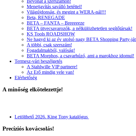
Bevonat a szerszámon!
Menetjavítás saválló betéttel!
Világújdonság, és megint a WERA-nál!!!
Beta, RENEGADE
BETA – FANTA – Breeeeeze
BETA ütvecsavarozók, a nélkülözhetetlen segítőtársak!
KS Tools ROADSHOW
Ne hagyd ki az év utolsó nagy BETA Shopping Party-ját
A többi, csak szerszám!
Fogadalmakból, valóság!
BETA Morphos, a csavarhúzó, ami a marokhoz idomul!
Termesz-vári beszélgetés
A Stahlwille VIP partnere!
Az Erő mindig vele van!
Elérhetőség
A minőség elkötelezettje!
Letölthető 2026. King Tony katalógus
Precíziós kovácsolás!