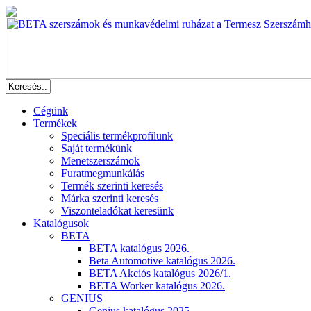
Cégünk
Termékek
Speciális termékprofilunk
Saját termékünk
Menetszerszámok
Furatmegmunkálás
Termék szerinti keresés
Márka szerinti keresés
Viszonteladókat keresünk
Katalógusok
BETA
BETA katalógus 2026.
Beta Automotive katalógus 2026.
BETA Akciós katalógus 2026/1.
BETA Worker katalógus 2026.
GENIUS
Genius katalógus 2025