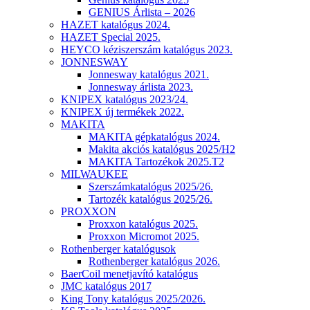
GENIUS Árlista – 2026
HAZET katalógus 2024.
HAZET Special 2025.
HEYCO kéziszerszám katalógus 2023.
JONNESWAY
Jonnesway katalógus 2021.
Jonnesway árlista 2023.
KNIPEX katalógus 2023/24.
KNIPEX új termékek 2022.
MAKITA
MAKITA gépkatalógus 2024.
Makita akciós katalógus 2025/H2
MAKITA Tartozékok 2025.T2
MILWAUKEE
Szerszámkatalógus 2025/26.
Tartozék katalógus 2025/26.
PROXXON
Proxxon katalógus 2025.
Proxxon Micromot 2025.
Rothenberger katalógusok
Rothenberger katalógus 2026.
BaerCoil menetjavító katalógus
JMC katalógus 2017
King Tony katalógus 2025/2026.