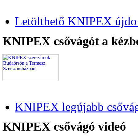
Letölthető KNIPEX újdo
KNIPEX csővágót a kézb
KNIPEX legújabb csővág
KNIPEX csővágó videó