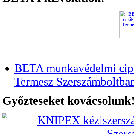
BETA munkavédelmi cipő
Termesz Szerszámboltba
Győzteseket kovácsolunk