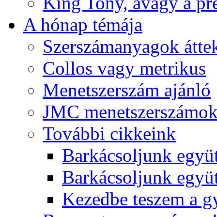
King Tony, avagy a pre
A hónap témája
Szerszámanyagok áttek
Collos vagy metrikus
Menetszerszám ajánló
JMC menetszerszámo
További cikkeink
Barkácsoljunk együt
Barkácsoljunk együtt
Kezedbe teszem a 