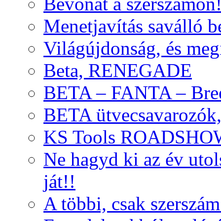
Bevonat a szerszámon
Menetjavítás saválló be
Világújdonság, és meg
Beta, RENEGADE
BETA – FANTA – Bre
BETA ütvecsavarozók, 
KS Tools ROADSHO
Ne hagyd ki az év uto
ját!!
A többi, csak szerszám