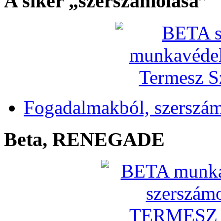
A siker „szerszámolása”
Fogadalmakból, szerszá
Beta, RENEGADE