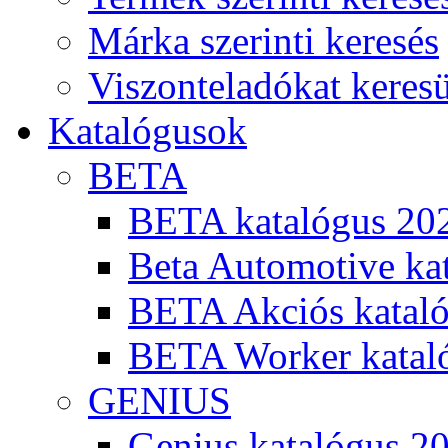
Márka szerinti keresés
Viszonteladókat keres
Katalógusok
BETA
BETA katalógus 20
Beta Automotive ka
BETA Akciós kataló
BETA Worker katal
GENIUS
Genius katalógus 2