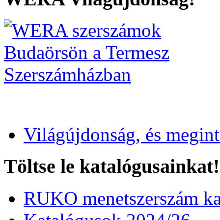
Világújdonság, és megin
Töltse le katalógusainkat!
RUKO menetszerszám kat