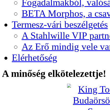
Fogadalmakból, valós
BETA Morphos, a csav
Termesz-vári beszélgetés
A Stahlwille VIP partn
Az Erő mindig vele va
Elérhetőség
A minőség elkötelezettje!