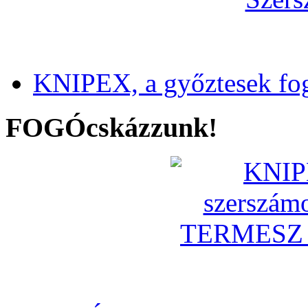
KNIPEX, a győztesek fo
FOGÓcskázzunk!