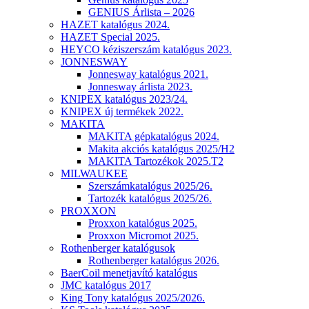
GENIUS Árlista – 2026
HAZET katalógus 2024.
HAZET Special 2025.
HEYCO kéziszerszám katalógus 2023.
JONNESWAY
Jonnesway katalógus 2021.
Jonnesway árlista 2023.
KNIPEX katalógus 2023/24.
KNIPEX új termékek 2022.
MAKITA
MAKITA gépkatalógus 2024.
Makita akciós katalógus 2025/H2
MAKITA Tartozékok 2025.T2
MILWAUKEE
Szerszámkatalógus 2025/26.
Tartozék katalógus 2025/26.
PROXXON
Proxxon katalógus 2025.
Proxxon Micromot 2025.
Rothenberger katalógusok
Rothenberger katalógus 2026.
BaerCoil menetjavító katalógus
JMC katalógus 2017
King Tony katalógus 2025/2026.