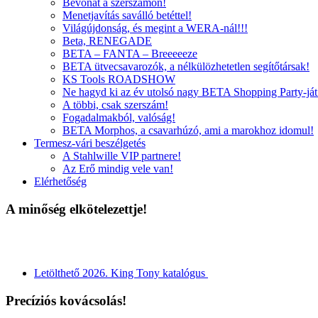
Bevonat a szerszámon!
Menetjavítás saválló betéttel!
Világújdonság, és megint a WERA-nál!!!
Beta, RENEGADE
BETA – FANTA – Breeeeeze
BETA ütvecsavarozók, a nélkülözhetetlen segítőtársak!
KS Tools ROADSHOW
Ne hagyd ki az év utolsó nagy BETA Shopping Party-ját
A többi, csak szerszám!
Fogadalmakból, valóság!
BETA Morphos, a csavarhúzó, ami a marokhoz idomul!
Termesz-vári beszélgetés
A Stahlwille VIP partnere!
Az Erő mindig vele van!
Elérhetőség
A minőség elkötelezettje!
Letölthető 2026. King Tony katalógus
Precíziós kovácsolás!