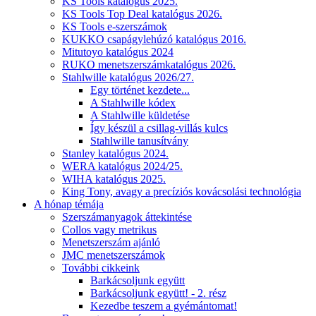
KS Tools katalógus 2025.
KS Tools Top Deal katalógus 2026.
KS Tools e-szerszámok
KUKKO csapágylehúzó katalógus 2016.
Mitutoyo katalógus 2024
RUKO menetszerszámkatalógus 2026.
Stahlwille katalógus 2026/27.
Egy történet kezdete...
A Stahlwille kódex
A Stahlwille küldetése
Így készül a csillag-villás kulcs
Stahlwille tanusítvány
Stanley katalógus 2024.
WERA katalógus 2024/25.
WIHA katalógus 2025.
King Tony, avagy a precíziós kovácsolási technológia
A hónap témája
Szerszámanyagok áttekintése
Collos vagy metrikus
Menetszerszám ajánló
JMC menetszerszámok
További cikkeink
Barkácsoljunk együtt
Barkácsoljunk együtt! - 2. rész
Kezedbe teszem a gyémántomat!