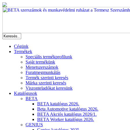
Cégünk
Termékek
Speciális termékprofilunk
Saját termékünk
Menetszerszámok
Furatmegmunkálás
Termék szerinti keresés
Márka szerinti keresés
Viszonteladókat keresünk
Katalógusok
BETA
BETA katalógus 2026.
Beta Automotive katalógus 2026.
BETA Akciós katalógus 2026/1.
BETA Worker katalógus 2026.
GENIUS
Genius katalógus 2025