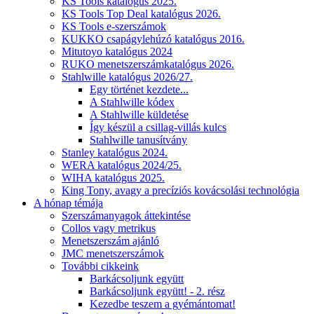
KS Tools katalógus 2025.
KS Tools Top Deal katalógus 2026.
KS Tools e-szerszámok
KUKKO csapágylehúzó katalógus 2016.
Mitutoyo katalógus 2024
RUKO menetszerszámkatalógus 2026.
Stahlwille katalógus 2026/27.
Egy történet kezdete...
A Stahlwille kódex
A Stahlwille küldetése
Így készül a csillag-villás kulcs
Stahlwille tanusítvány
Stanley katalógus 2024.
WERA katalógus 2024/25.
WIHA katalógus 2025.
King Tony, avagy a precíziós kovácsolási technológia
A hónap témája
Szerszámanyagok áttekintése
Collos vagy metrikus
Menetszerszám ajánló
JMC menetszerszámok
További cikkeink
Barkácsoljunk együtt
Barkácsoljunk együtt! - 2. rész
Kezedbe teszem a gyémántomat!