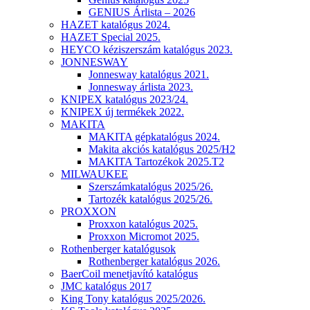
GENIUS Árlista – 2026
HAZET katalógus 2024.
HAZET Special 2025.
HEYCO kéziszerszám katalógus 2023.
JONNESWAY
Jonnesway katalógus 2021.
Jonnesway árlista 2023.
KNIPEX katalógus 2023/24.
KNIPEX új termékek 2022.
MAKITA
MAKITA gépkatalógus 2024.
Makita akciós katalógus 2025/H2
MAKITA Tartozékok 2025.T2
MILWAUKEE
Szerszámkatalógus 2025/26.
Tartozék katalógus 2025/26.
PROXXON
Proxxon katalógus 2025.
Proxxon Micromot 2025.
Rothenberger katalógusok
Rothenberger katalógus 2026.
BaerCoil menetjavító katalógus
JMC katalógus 2017
King Tony katalógus 2025/2026.