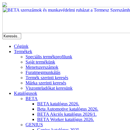
Cégünk
Termékek
Speciális termékprofilunk
Saját termékünk
Menetszerszámok
Furatmegmunkálás
Termék szerinti keresés
Márka szerinti keresés
Viszonteladókat keresünk
Katalógusok
BETA
BETA katalógus 2026.
Beta Automotive katalógus 2026.
BETA Akciós katalógus 2026/1.
BETA Worker katalógus 2026.
GENIUS
Genius katalógus 2025