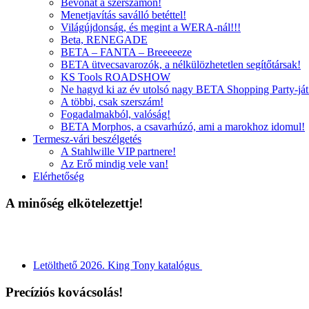
Bevonat a szerszámon!
Menetjavítás saválló betéttel!
Világújdonság, és megint a WERA-nál!!!
Beta, RENEGADE
BETA – FANTA – Breeeeeze
BETA ütvecsavarozók, a nélkülözhetetlen segítőtársak!
KS Tools ROADSHOW
Ne hagyd ki az év utolsó nagy BETA Shopping Party-ját
A többi, csak szerszám!
Fogadalmakból, valóság!
BETA Morphos, a csavarhúzó, ami a marokhoz idomul!
Termesz-vári beszélgetés
A Stahlwille VIP partnere!
Az Erő mindig vele van!
Elérhetőség
A minőség elkötelezettje!
Letölthető 2026. King Tony katalógus
Precíziós kovácsolás!