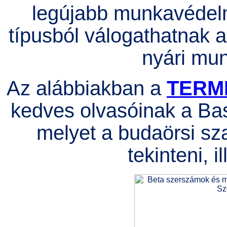
legújabb munkavédelm
típusból válogathatnak a 
nyári mu
Az alábbiakban a
TERM
kedves olvasóinak a Bas
melyet a budaörsi sz
tekinteni, i