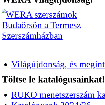
Világújdonság, és megin
Töltse le katalógusainkat!
RUKO menetszerszám kat