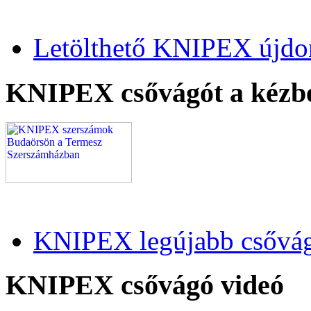
Letölthető KNIPEX újdo
KNIPEX csővágót a kézb
KNIPEX legújabb csővág
KNIPEX csővágó videó