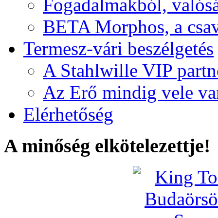
Fogadalmakból, valós
BETA Morphos, a csav
Termesz-vári beszélgetés
A Stahlwille VIP partn
Az Erő mindig vele va
Elérhetőség
A minőség elkötelezettje!