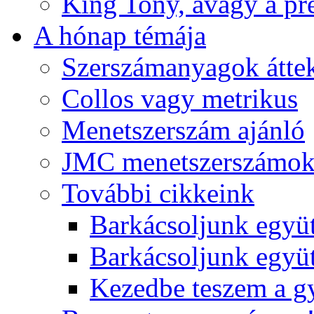
King Tony, avagy a pre
A hónap témája
Szerszámanyagok áttek
Collos vagy metrikus
Menetszerszám ajánló
JMC menetszerszámo
További cikkeink
Barkácsoljunk együt
Barkácsoljunk együtt
Kezedbe teszem a 