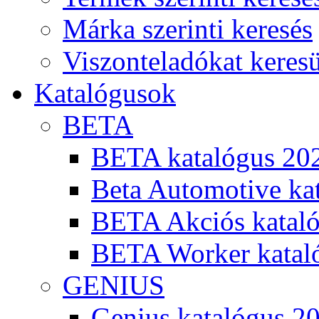
Márka szerinti keresés
Viszonteladókat keres
Katalógusok
BETA
BETA katalógus 20
Beta Automotive ka
BETA Akciós kataló
BETA Worker katal
GENIUS
Genius katalógus 2