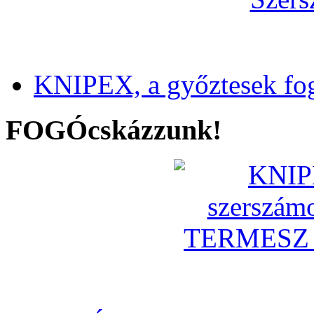
KNIPEX, a győztesek fo
FOGÓcskázzunk!