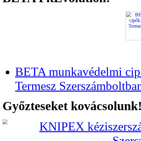
BETA munkavédelmi cipő
Termesz Szerszámboltba
Győzteseket kovácsolunk