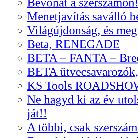
Bevonat a szerszámon
Menetjavítás saválló be
Világújdonság, és meg
Beta, RENEGADE
BETA – FANTA – Bre
BETA ütvecsavarozók, 
KS Tools ROADSHO
Ne hagyd ki az év uto
ját!!
A többi, csak szerszám