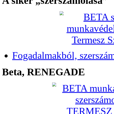
A siker „szerszámolása”
Fogadalmakból, szerszá
Beta, RENEGADE