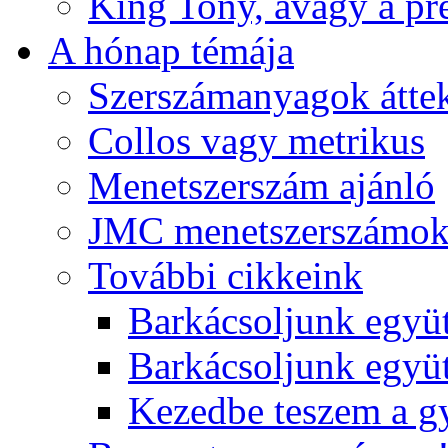
King Tony, avagy a pre
A hónap témája
Szerszámanyagok áttek
Collos vagy metrikus
Menetszerszám ajánló
JMC menetszerszámo
További cikkeink
Barkácsoljunk együt
Barkácsoljunk együtt
Kezedbe teszem a 