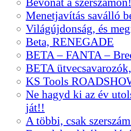
Bevonat a szerszámon
Menetjavítás saválló be
Világújdonság, és meg
Beta, RENEGADE
BETA – FANTA – Bre
BETA ütvecsavarozók, 
KS Tools ROADSHO
Ne hagyd ki az év uto
ját!!
A többi, csak szerszám