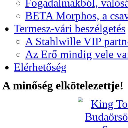
Fogadalmakból, valós
BETA Morphos, a csav
Termesz-vári beszélgetés
A Stahlwille VIP partn
Az Erő mindig vele va
Elérhetőség
A minőség elkötelezettje!