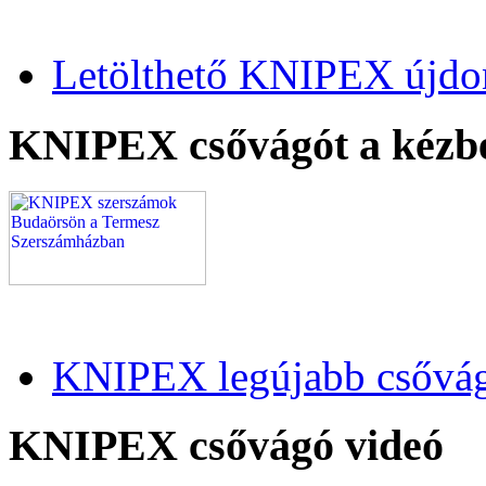
Letölthető KNIPEX újdo
KNIPEX csővágót a kézb
KNIPEX legújabb csővág
KNIPEX csővágó videó