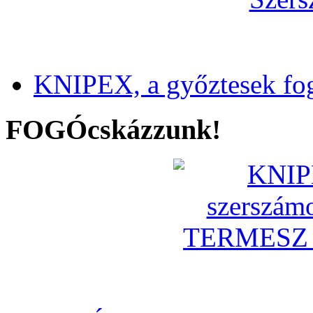
KNIPEX, a győztesek fo
FOGÓcskázzunk!