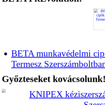
BETA munkavédelmi cipő
Termesz Szerszámboltba
Győzteseket kovácsolunk