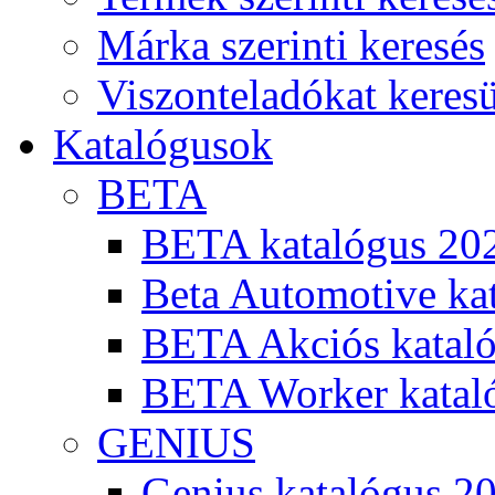
Márka szerinti keresés
Viszonteladókat keres
Katalógusok
BETA
BETA katalógus 20
Beta Automotive ka
BETA Akciós kataló
BETA Worker katal
GENIUS
Genius katalógus 2