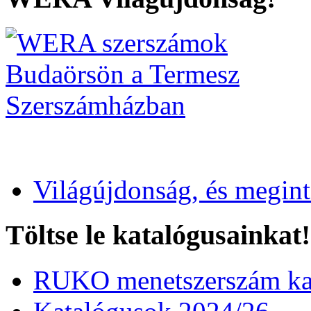
Világújdonság, és megin
Töltse le katalógusainkat!
RUKO menetszerszám kat