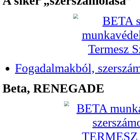
A siker „szerszámolása”
Fogadalmakból, szerszá
Beta, RENEGADE