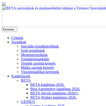
Cégünk
Termékek
Speciális termékprofilunk
Saját termékünk
Menetszerszámok
Furatmegmunkálás
Termék szerinti keresés
Márka szerinti keresés
Viszonteladókat keresünk
Katalógusok
BETA
BETA katalógus 2026.
Beta Automotive katalógus 2026.
BETA Akciós katalógus 2026/1.
BETA Worker katalógus 2026.
GENIUS
Genius katalógus 2025