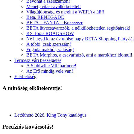
Bevonat a szerszámon!
Menetjavítás saválló betéttel!
Világújdonság, és megint a WERA-nál!!!
Beta, RENEGADE
BETA – FANTA – Breeeeeze
BETA ütvecsavarozók, a nélkülözhetetlen segítőtársak!
KS Tools ROADSHOW
Ne hagyd ki az év utolsó nagy BETA Shopping Party-ját
A többi, csak szerszám!
Fogadalmakból, valóság!
BETA Morphos, a csavarhúzó, ami a marokhoz idomul!
Termesz-vári beszélgetés
A Stahlwille VIP partnere!
Az Erő mindig vele van!
Elérhetőség
A minőség elkötelezettje!
Letölthető 2026. King Tony katalógus
Precíziós kovácsolás!