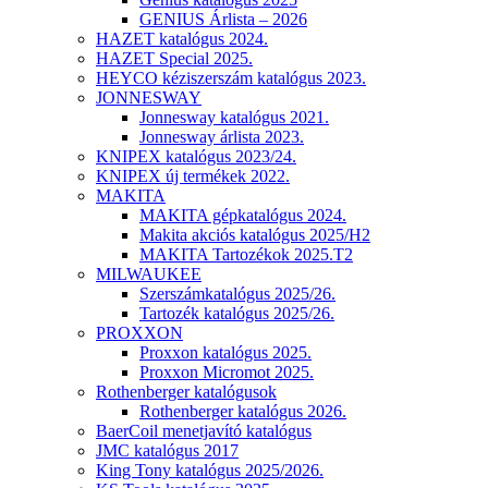
GENIUS Árlista – 2026
HAZET katalógus 2024.
HAZET Special 2025.
HEYCO kéziszerszám katalógus 2023.
JONNESWAY
Jonnesway katalógus 2021.
Jonnesway árlista 2023.
KNIPEX katalógus 2023/24.
KNIPEX új termékek 2022.
MAKITA
MAKITA gépkatalógus 2024.
Makita akciós katalógus 2025/H2
MAKITA Tartozékok 2025.T2
MILWAUKEE
Szerszámkatalógus 2025/26.
Tartozék katalógus 2025/26.
PROXXON
Proxxon katalógus 2025.
Proxxon Micromot 2025.
Rothenberger katalógusok
Rothenberger katalógus 2026.
BaerCoil menetjavító katalógus
JMC katalógus 2017
King Tony katalógus 2025/2026.