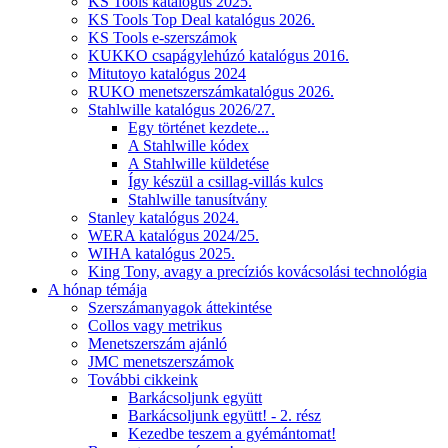
KS Tools katalógus 2025.
KS Tools Top Deal katalógus 2026.
KS Tools e-szerszámok
KUKKO csapágylehúzó katalógus 2016.
Mitutoyo katalógus 2024
RUKO menetszerszámkatalógus 2026.
Stahlwille katalógus 2026/27.
Egy történet kezdete...
A Stahlwille kódex
A Stahlwille küldetése
Így készül a csillag-villás kulcs
Stahlwille tanusítvány
Stanley katalógus 2024.
WERA katalógus 2024/25.
WIHA katalógus 2025.
King Tony, avagy a precíziós kovácsolási technológia
A hónap témája
Szerszámanyagok áttekintése
Collos vagy metrikus
Menetszerszám ajánló
JMC menetszerszámok
További cikkeink
Barkácsoljunk együtt
Barkácsoljunk együtt! - 2. rész
Kezedbe teszem a gyémántomat!